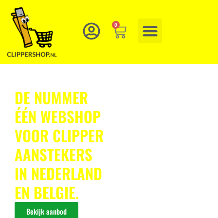
0
DE NUMMER
ÉÉN WEBSHOP
VOOR CLIPPER
AANSTEKERS
IN NEDERLAND
EN BELGIE.
Bekijk aanbod