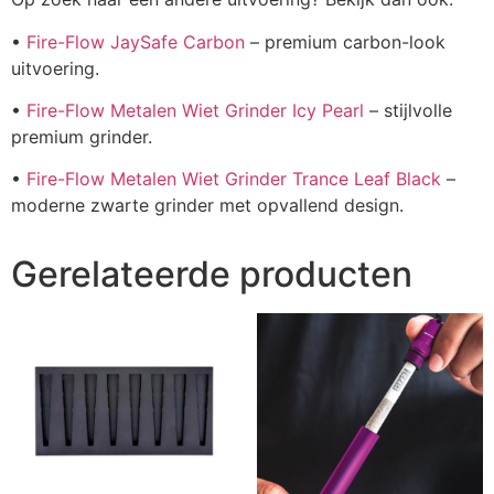
•
Fire-Flow JaySafe Carbon
– premium carbon-look
uitvoering.
•
Fire-Flow Metalen Wiet Grinder Icy Pearl
– stijlvolle
premium grinder.
•
Fire-Flow Metalen Wiet Grinder Trance Leaf Black
–
moderne zwarte grinder met opvallend design.
Gerelateerde producten